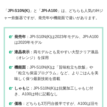
「
JPI-S10N(K)
」と「
JPI-A100
」は、どちらも人気のIHジ
ャー炊飯器ですが、発売年や機能面で違いがあります。
発売年
：JPI-S10N(K)は2023年モデル、JPI-A100
は2020年モデル
液晶表示
：両モデルとも見やすい大型クリア液晶
（オレンジ）を採用
機能面
：JPI-S10N(K)は「旨味粒立ち炊飯」や
「粒立ち保温プログラム」など、よりごはんを美
味しく保つ最新技術を搭載
しゃもじ
：JPI-S10N(K)は抗菌加工しゃもじ付
き、A100は特に記載なし
価格
：どちらも3万円台後半ですが、A100は旧モ