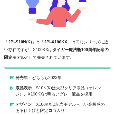
「
JPI-S10N(K)
」と「
JPI-X100KX
」は同じシリーズに近
い存在ですが、X100KXは
タイガー魔法瓶100周年記念の
限定モデル
として発売されています。
発売年
：どちらも2023年
液晶表示
：S10N(K)は大型クリア液晶（オレン
ジ）、X100KXは明るいグレー液晶を採用
デザイン
：X100KXは記念モデルらしい高級感の
ある仕上げと限定ロゴ入り