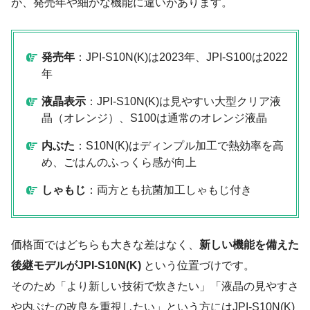
が、発売年や細かな機能に違いがあります。
発売年
：JPI-S10N(K)は2023年、JPI-S100は2022
年
液晶表示
：JPI-S10N(K)は見やすい大型クリア液
晶（オレンジ）、S100は通常のオレンジ液晶
内ぶた
：S10N(K)はディンプル加工で熱効率を高
め、ごはんのふっくら感が向上
しゃもじ
：両方とも抗菌加工しゃもじ付き
価格面ではどちらも大きな差はなく、
新しい機能を備えた
後継モデルがJPI-S10N(K)
という位置づけです。
そのため「より新しい技術で炊きたい」「液晶の見やすさ
や内ぶたの改良を重視したい」という方にはJPI-S10N(K)