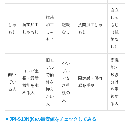
自立
抗菌
しゃ
しゃ
抗菌加工
加工
記載
抗菌加工しゃ
もじ
もじ
しゃもじ
しゃ
なし
もじ
（抗
もじ
菌な
し）
旧モ
高機
シン
デル
能・
コスパ重
プル
向い
で価
炊き
視・最新
で安
限定感・所有
てい
格を
分け
機能を求
さ重
感を重視
る人
抑え
を重
める人
視の
たい
視す
人
人
る人
▼JPI-S10N(K)の最安値をチェックしてみる