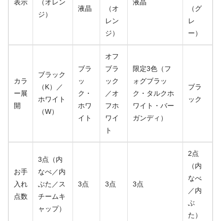
表示
（オレン
液晶
液晶
（オ
（グ
ジ）
レン
レ
ジ）
ー）
オフ
ブラ
ブラ
限定3色（フ
ブラック
カラ
ッ
ック
ォグブラッ
（K）／
ブラ
ー展
ク・
／オ
ク・タルクホ
ホワイト
ック
開
ホワ
フホ
ワイト・バー
（W）
イト
ワイ
ガンディ）
ト
2点
3点（内
（内
お手
なべ／内
なべ
入れ
ぶた／ス
3点
3点
3点
／内
点数
チームキ
ぶ
ャップ）
た）