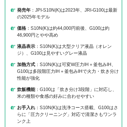
発売年
：JPI-S10N(K)は2023年、JRI-G100は最新
の2025年モデル
価格
：S10N(K)は約44,000円前後、G100は約
46,900円とやや高め
液晶表示
：S10N(K)は大型クリア液晶（オレン
ジ）、G100は見やすいグレー液晶
加熱方式
：S10N(K)は可変W圧力IH＋釜包みIH、
G100は多段階圧力IH＋釜包みIHで火力・炊き分け
性能が強化
炊飯機能
：G100は「炊き分け3段階」に対応し、
米の種類や食感の好みに合わせやすい
お手入れ
：S10N(K)は洗浄コース搭載、G100はさ
らに「圧力クリーニング」対応で清潔さもワンラ
ンク上