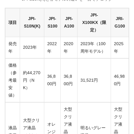
JPI-
JPI-
JPI-
JPI-
JRI-
項目
X100KX（限
S10N(K)
S100
A100
G100
定）
発売
2022
2020
2023年（100
2025
2023年
年
年
年
周年モデル）
年
価格
（参
約44,270
36,8
36,8
46,98
考最
円（N
31,521円
00円
00円
0円
安
K）
値）
大型
大型
クリ
クリ
大型クリ
オレ
ア液
ア液
液晶
ア液晶
明るいグレー
ンジ
晶
晶