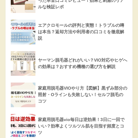
った本音口コミレビュー！効果と刺激のリア
ルな検証レポ
エアクロモールの評判と実態！トラブルの噂
は本当？返却方法や利用者の口コミを徹底解
説
ヤーマン脱毛器どれがいい？VIO対応やヒゲへ
の効果は？おすすめ機種の選び方を解説
家庭用脱毛器VIOやり方【図解】黒ずみ部分の
照射・Oラインも失敗しない！セルフ脱毛の
コツ
家庭用脱毛器vio毎日は逆効果！3日に一回で
いい？効率よくツルツル肌を目指す頻度とコ
ツ