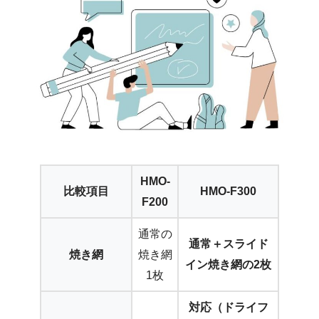
HMO-
比較項目
HMO-F300
F200
通常の
通常＋スライド
焼き網
焼き網
イン焼き網の2枚
1枚
対応（ドライフ