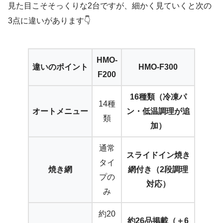
見た目こそそっくりな2台ですが、細かく見ていくと次の
3点に違いがあります👇
HMO-
違いのポイント
HMO-F300
F200
16種類（冷凍パ
14種
オートメニュー
ン・低温調理が追
類
加）
通常
スライドイン焼き
タイ
焼き網
網付き（2段調理
プの
対応）
み
約20
約26品掲載（＋6