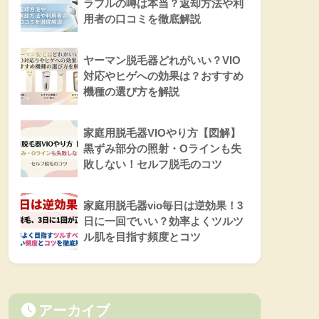
ラブルの噂は本当？返却方法や利
用者の口コミを徹底解説
ヤーマン脱毛器どれがいい？VIO
対応やヒゲへの効果は？おすすめ
機種の選び方を解説
家庭用脱毛器VIOやり方【図解】
黒ずみ部分の照射・Oラインも失
敗しない！セルフ脱毛のコツ
家庭用脱毛器vio毎日は逆効果！3
日に一回でいい？効率よくツルツ
ル肌を目指す頻度とコツ
アーカイブ