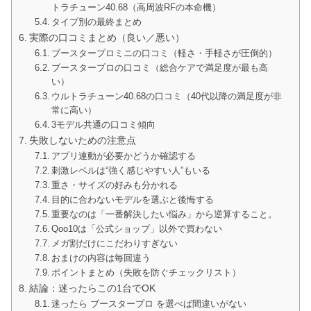
トラチューン40.68（高周波RFの本命機）
タイプ別の最終まとめ
実際の口コミまとめ（良い／悪い）
ブースタープロミニの口コミ（軽さ・手軽さが圧倒的）
ブースタープロの口コミ（総合ケアで満足度が最も高
い）
ウルトラチューン40.68の口コミ（40代以降の満足度が非
常に高い）
3モデル共通の口コミ傾向
失敗しないための注意点
アプリ連動が必要かどうか確認する
刺激レベルは“強く感じやすい人”もいる
重さ・サイズの好みも分かれる
目的に合わないモデルを選ぶと後悔する
重要なのは「一番解決したい悩み」から逆算すること。
Qoo10は「公式ショップ」以外で買わない
メガ割だけにこだわりすぎない
おまけの内容は毎回違う
ポイントまとめ（失敗を防ぐチェックリスト）
結論：迷ったらこの1台でOK
迷ったら ブースタープロ を選べば間違いがない