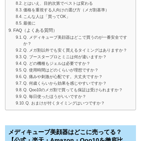
とはいえ、目的次第でベストは変わる
価格を重視する人向けの選び方（メガ割基準）
こんな人は「買ってOK」
最後に
FAQ（よくある質問）
Q. メディキューブ美顔器はどこで買うのが一番安全です
か？
Q. メガ割以外でも安く買えるタイミングはありますか？
Q. ブースタープロとミニは何が違いますか？
Q. どの機種もジェルは必要ですか？
Q. 使用時間はどのくらいが理想ですか？
Q. 痛みや刺激が心配です。大丈夫ですか？
Q. 何歳くらいから効果を感じやすいですか？
Q. Qoo10のメガ割で買っても保証は受けられますか？
Q. 毎日使ったほうがいいですか？
Q. おまけが付くタイミングはいつですか？
メディキューブ美顔器はどこに売ってる？
【公式・楽天・Amazon・Qoo10を徹底比