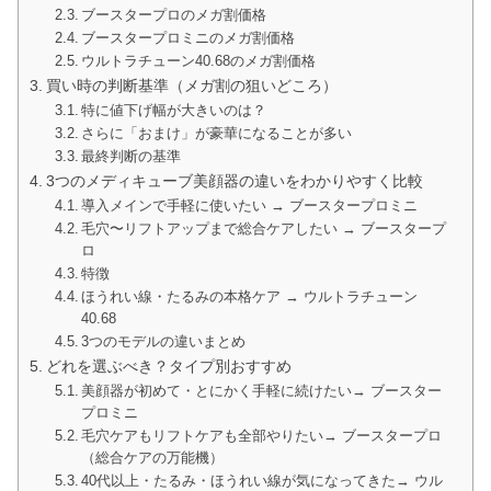
ブースタープロのメガ割価格
ブースタープロミニのメガ割価格
ウルトラチューン40.68のメガ割価格
買い時の判断基準（メガ割の狙いどころ）
特に値下げ幅が大きいのは？
さらに「おまけ」が豪華になることが多い
最終判断の基準
3つのメディキューブ美顔器の違いをわかりやすく比較
導入メインで手軽に使いたい → ブースタープロミニ
毛穴〜リフトアップまで総合ケアしたい → ブースタープ
ロ
特徴
ほうれい線・たるみの本格ケア → ウルトラチューン
40.68
3つのモデルの違いまとめ
どれを選ぶべき？タイプ別おすすめ
美顔器が初めて・とにかく手軽に続けたい→ ブースター
プロミニ
毛穴ケアもリフトケアも全部やりたい→ ブースタープロ
（総合ケアの万能機）
40代以上・たるみ・ほうれい線が気になってきた→ ウル